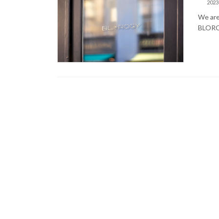
2023
We are
BLOROG