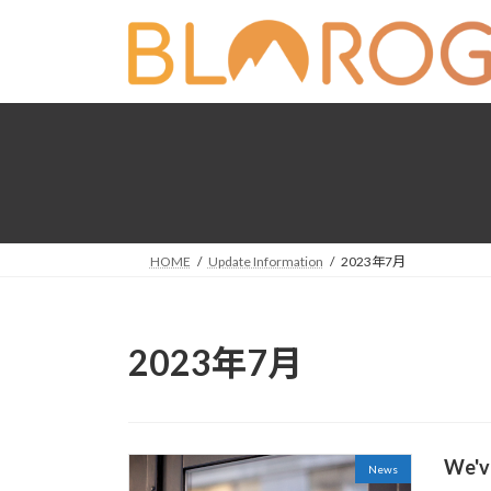
コ
ナ
ン
ビ
テ
ゲ
ン
ー
ツ
シ
へ
ョ
ス
ン
キ
に
ッ
移
プ
動
HOME
Update Information
2023年7月
2023年7月
We'v
News